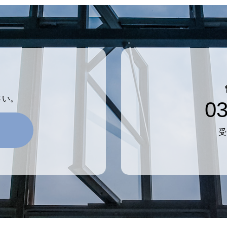
さい。
03
受